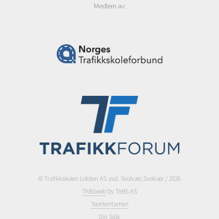
Medlem av:
© Trafikkskolen Lofoten AS avd. Svolvær, Svolvær / 2026
TABSweb
by TABS AS
Teoritentamen
Din Side