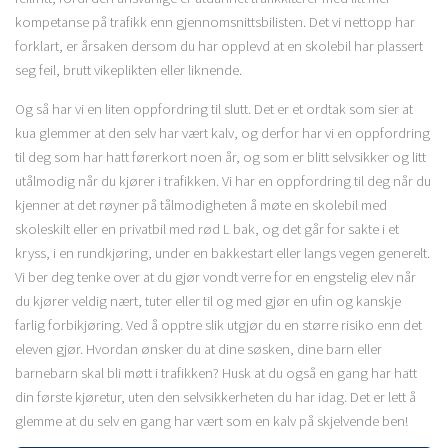
kompetanse på trafikk enn gjennomsnittsbilisten. Det vi nettopp har
forklart, er årsaken dersom du har opplevd at en skolebil har plassert
seg feil, brutt vikeplikten eller liknende.
Og så har vi en liten oppfordring til slutt. Det er et ordtak som sier at
kua glemmer at den selv har vært kalv, og derfor har vi en oppfordring
til deg som har hatt førerkort noen år, og som er blitt selvsikker og litt
utålmodig når du kjører i trafikken. Vi har en oppfordring til deg når du
kjenner at det røyner på tålmodigheten å møte en skolebil med
skoleskilt eller en privatbil med rød L bak, og det går for sakte i et
kryss, i en rundkjøring, under en bakkestart eller langs vegen generelt.
Vi ber deg tenke over at du gjør vondt verre for en engstelig elev når
du kjører veldig nært, tuter eller til og med gjør en ufin og kanskje
farlig forbikjøring. Ved å opptre slik utgjør du en større risiko enn det
eleven gjør. Hvordan ønsker du at dine søsken, dine barn eller
barnebarn skal bli møtt i trafikken? Husk at du også en gang har hatt
din første kjøretur, uten den selvsikkerheten du har idag. Det er lett å
glemme at du selv en gang har vært som en kalv på skjelvende ben!