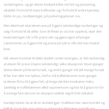
vurderingene, og gir eleven beskjed både om fart og plassering,
vikeplikt i forhold til myke trafikanter og i forhold til andre kjøretøy
både i kryss, rundkjøringer, på parkeringsplasser osv.
Men etterhvert skal eleven øve på å gjøre selvstendige vurderinger og
valg i forhold til alt dette. Som de fleste av oss har opplevd, skjer den
beste læringen når vi får prøve selv og gjøre egne erfaringer.
Lærdommen av å gjøre feil og prøve på nytt er ofte det man husker
best.
Når eleven kommer til dette stadiet i undervisningen, er det nødvendig
at eleven får prøve å kjøre selvstendig i ulike situasjoner. Noen ganger
lykkes eleven på første forsøk, og andre ganger må det mange forsøk
til før han eller hun lykkes. Derfor må trafikklæreren noen ganger
la eleven få lov til å gjøre feil, så lenge det ikke innebærer risiko.
Samtidig er trafikklæreren alltid oppmerksom og klar til å gripe inn for
å avverge fare dersom en situasjon utvikler seg til å bli risikabel.
Kanskje tenker du at alt en skolebil gjør i trafikken bør være korrekt og
feilfritt, fordi den ansvarlige er utdannet trafikklærer med litt mer