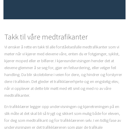
Takk til våre medtrafikanter
Vi ønsker å rette en takk til alle forståelsesfulle medtrafikanter som vi
møter når vi kjører med elevene våre, enten du er fotgjenger, syklist,
kjører moped eller er bilfører. I kjøreundervisingen hender det at
elevene glemmer å se seg for, gjør en feilvurdering, eller velger feil
handling. Da blir skolebilene i veien for dere, og hindrer og forstyrrer
dere i trafikken. Det gleder et trafikklærerhjerte og en engstelig elev,
når vi opplever at dette blir møtt med ett smil og med ro av våre
medtrafikanter.
En trafikklærer legger opp undervisningen og kjøretreningen på en
slik måte at det skal bli så trygt og sikkert som mulig både for eleven,
for deg som medtrafikant og for trafikklæreren selv. I en tidlig fase av
undervisningen er det trafikklæreren som gjør de trafikale