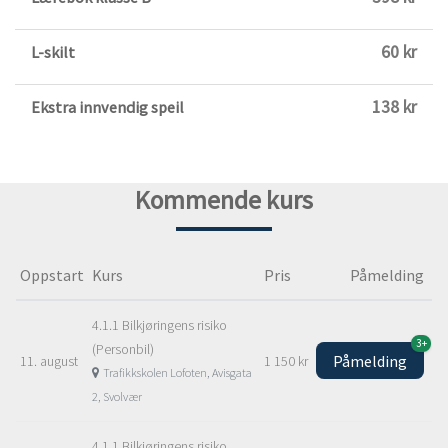
60 kr
L-skilt
138 kr
Ekstra innvendig speil
Kommende kurs
Oppstart
Kurs
Pris
Påmelding
4.1.1 Bilkjøringens risiko
3+
(Personbil)
Påmelding
11. august
1 150 kr
Trafikkskolen Lofoten, Avisgata
2, Svolvær
4.1.1 Bilkjøringens risiko