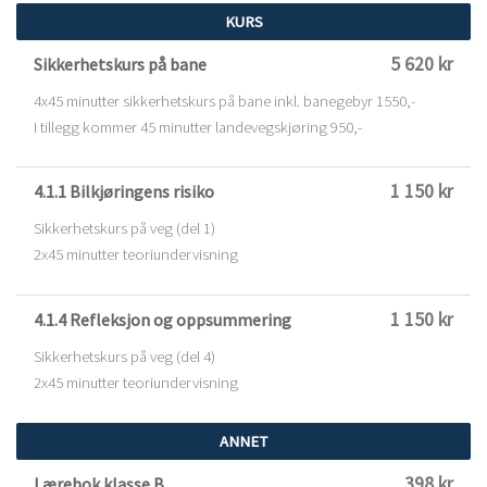
KURS
5 620 kr
Sikkerhetskurs på bane
4x45 minutter sikkerhetskurs på bane inkl. banegebyr 1550,-
I tillegg kommer 45 minutter landevegskjøring 950,-
1 150 kr
4.1.1 Bilkjøringens risiko
Sikkerhetskurs på veg (del 1)
2x45 minutter teoriundervisning
1 150 kr
4.1.4 Refleksjon og oppsummering
Sikkerhetskurs på veg (del 4)
2x45 minutter teoriundervisning
ANNET
398 kr
Lærebok klasse B