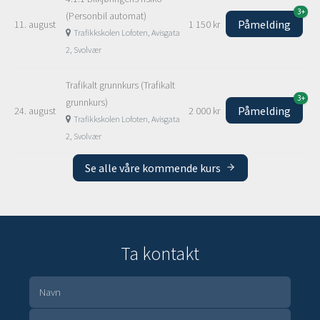
3+
(Personbil automat)
Påmelding
11. august
1 150 kr
Trafikkskolen Lofoten, Avisgata
2, Svolvær
Trafikalt grunnkurs (Trafikalt
3+
grunnkurs)
Påmelding
24. august
2 000 kr
Trafikkskolen Lofoten, Avisgata
2, Svolvær
Se alle våre kommende kurs
Ta kontakt