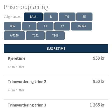
Priser opplæring
Velg klasse:
BAut
B
TG
BE
B96
A
A1
A2
AM147
AM146
T141
T148
KJØRETIME
950 kr
Kjøretime
45 minutter
950 kr
Trinnvurdering trinn 2
45 minutter
1 265 kr
Trinnvurdering trinn 3