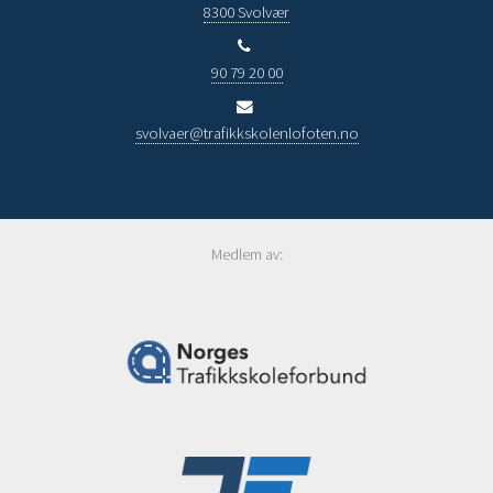
8300 Svolvær
90 79 20 00
svolvaer@trafikkskolenlofoten.no
Medlem av: