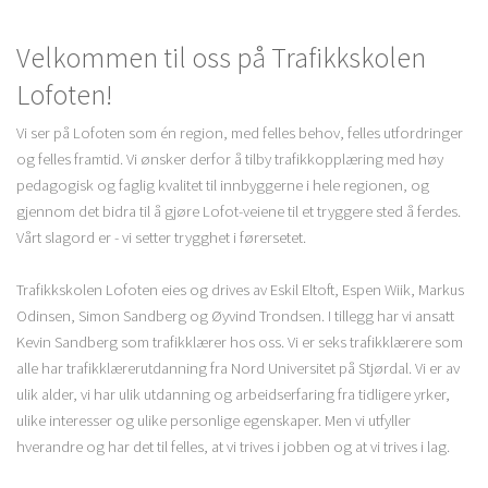
Velkommen til oss på Trafikkskolen
Lofoten!
Vi ser på Lofoten som én region, med felles behov, felles utfordringer
og felles framtid. Vi ønsker derfor å tilby trafikkopplæring med høy
pedagogisk og faglig kvalitet til innbyggerne i hele regionen, og
gjennom det bidra til å gjøre Lofot-veiene til et tryggere sted å ferdes.
Vårt slagord er - vi setter trygghet i førersetet.
Trafikkskolen Lofoten eies og drives av Eskil Eltoft, Espen Wiik, Markus
Odinsen, Simon Sandberg og Øyvind Trondsen. I tillegg har vi ansatt
Kevin Sandberg som trafikklærer hos oss. Vi er seks trafikklærere som
alle har trafikklærerutdanning fra Nord Universitet på Stjørdal. Vi er av
ulik alder, vi har ulik utdanning og arbeidserfaring fra tidligere yrker,
ulike interesser og ulike personlige egenskaper. Men vi utfyller
hverandre og har det til felles, at vi trives i jobben og at vi trives i lag.