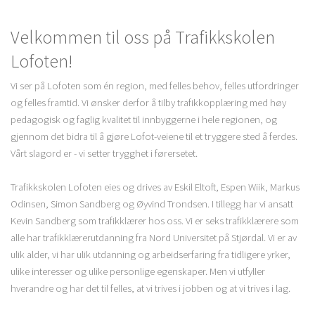
Velkommen til oss på Trafikkskolen
Lofoten!
Vi ser på Lofoten som én region, med felles behov, felles utfordringer
og felles framtid. Vi ønsker derfor å tilby trafikkopplæring med høy
pedagogisk og faglig kvalitet til innbyggerne i hele regionen, og
gjennom det bidra til å gjøre Lofot-veiene til et tryggere sted å ferdes.
Vårt slagord er - vi setter trygghet i førersetet.
Trafikkskolen Lofoten eies og drives av Eskil Eltoft, Espen Wiik, Markus
Odinsen, Simon Sandberg og Øyvind Trondsen. I tillegg har vi ansatt
Kevin Sandberg som trafikklærer hos oss. Vi er seks trafikklærere som
alle har trafikklærerutdanning fra Nord Universitet på Stjørdal. Vi er av
ulik alder, vi har ulik utdanning og arbeidserfaring fra tidligere yrker,
ulike interesser og ulike personlige egenskaper. Men vi utfyller
hverandre og har det til felles, at vi trives i jobben og at vi trives i lag.