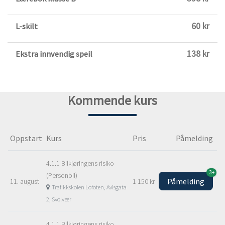
60 kr
L-skilt
138 kr
Ekstra innvendig speil
Kommende kurs
Oppstart
Kurs
Pris
Påmelding
4.1.1 Bilkjøringens risiko
3+
(Personbil)
Påmelding
11. august
1 150 kr
Trafikkskolen Lofoten, Avisgata
2, Svolvær
4.1.1 Bilkjøringens risiko