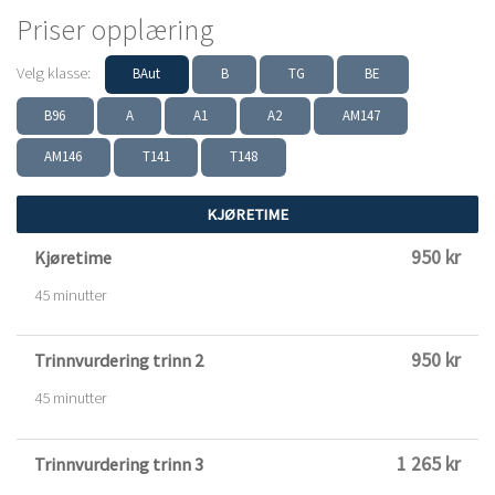
Priser opplæring
Velg klasse:
BAut
B
TG
BE
B96
A
A1
A2
AM147
AM146
T141
T148
KJØRETIME
950 kr
Kjøretime
45 minutter
950 kr
Trinnvurdering trinn 2
45 minutter
1 265 kr
Trinnvurdering trinn 3