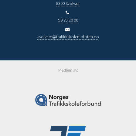
8300 Svolvær
90 79 20 00
svolvaer@trafikkskolenlofoten.no
Medlem av: