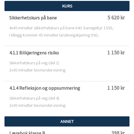
KURS
5 620 kr
Sikkerhetskurs på bane
4x45 minutter sikkerhetskurs på bane inkl. banegebyr 1550,-
I tillegg kommer 45 minutter landevegskjøring 950,-
1 150 kr
4.1.1 Bilkjøringens risiko
Sikkerhetskurs på veg (del 1)
2x45 minutter teoriundervisning
1 150 kr
4.1.4 Refleksjon og oppsummering
Sikkerhetskurs på veg (del 4)
2x45 minutter teoriundervisning
ANNET
398 kr
Lærebok klasse B