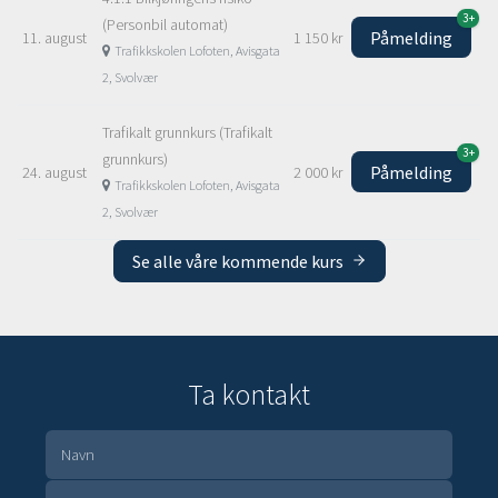
3+
(Personbil automat)
Påmelding
11. august
1 150 kr
Trafikkskolen Lofoten, Avisgata
2, Svolvær
Trafikalt grunnkurs (Trafikalt
3+
grunnkurs)
Påmelding
24. august
2 000 kr
Trafikkskolen Lofoten, Avisgata
2, Svolvær
Se alle våre kommende kurs
Ta kontakt